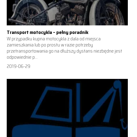
Transport motocykla – pełny poradnik
W przypadku kupna motocykla z dala od miejsca
zamieszkania lub po prostu w razie potrzeby
przetransportowania go na dłuższy dystans niezbędne jest
odpowiednie p...
2019-06-29