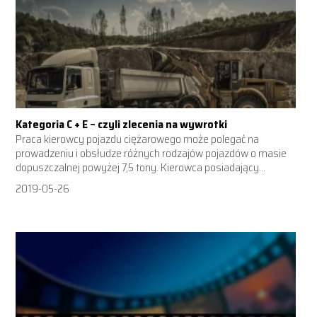
Kategoria C + E – czyli zlecenia na wywrotki
Praca kierowcy pojazdu ciężarowego może polegać na
prowadzeniu i obsłudze różnych rodzajów pojazdów o masie
dopuszczalnej powyżej 7,5 tony. Kierowca posiadający...
2019-05-26