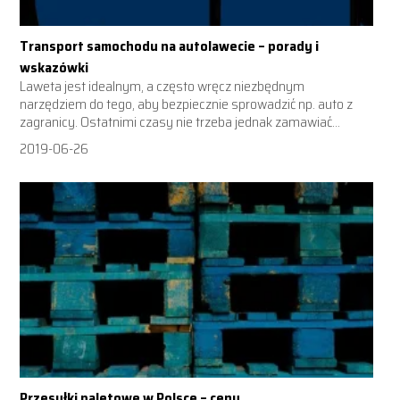
Transport samochodu na autolawecie – porady i
wskazówki
Laweta jest idealnym, a często wręcz niezbędnym
narzędziem do tego, aby bezpiecznie sprowadzić np. auto z
zagranicy. Ostatnimi czasy nie trzeba jednak zamawiać...
2019-06-26
Przesyłki paletowe w Polsce – ceny