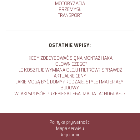
MOTORYZACJA
PRZEMYSŁ
TRANSPORT
OSTATNIE WPISY:
KIEDY ZDECYDOWAĆ SIĘ NA MONTAŻ HAKA
HOLOWNICZEGO?
ILE KOSZTUJE WYMIANA OLEJU I FILTRÓW? SPRAWDŹ
AKTUALNE CENY
JAKIE MOGĄ BYĆ DOMY? RODZAJE, STYLE I MATERIAŁY
BUDOWY
W JAKI SPOSÓB PRZEBIEGA LEGALIZACJA TACHOGRAFU?
Polityka prywatności
Mapa serwisu
Regulamin