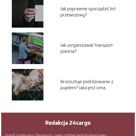
Jak poprawnie sporządzić list
przewozowy?
Jak zorganizować transport
pianina?
Ile kosztuje podróżowanie z
pupilem? Jaka jest cena
transportu psa i kota?
Redakcja 24cargo
Zespół redakcyjny 24cargo.pl z pasją zgłębia świat budownictwa,