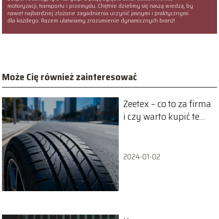
motoryzacji, transportu i przemysłu. Chętnie dzielimy się naszą wiedzą, by
nawet najbardziej złożone zagadnienia uczynić jasnymi i praktycznymi
dla każdego. Razem ułatwiamy zrozumienie dynamicznych branż!
Może Cię również zainteresować
Zeetex – co to za firma
i czy warto kupić te
opony?
2024-01-02