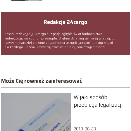
Redakcja 24cargo
Zespół redakcyjny 24cargo.pl z pasją zgłębia świat budownictwa,
motoryzacji, transportu i przemysłu. Chętnie dzielimy się naszą wiedzą, by
nawet najbardziej złożone zagadnienia uczynić jasnymi i praktycznymi
dla każdego. Razem ułatwiamy zrozumienie dynamicznych branż!
Może Cię również zainteresować
W jaki sposób
przebiega legalizacja
tachografu?
2019-06-23