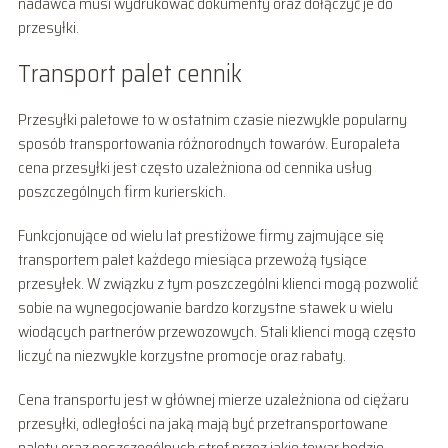
nadawca musi wydrukować dokumenty oraz dołączyć je do
przesyłki.
Transport palet cennik
Przesyłki paletowe to w ostatnim czasie niezwykle popularny
sposób transportowania różnorodnych towarów. Europaleta
cena przesyłki jest często uzależniona od cennika usług
poszczególnych firm kurierskich.
Funkcjonujące od wielu lat prestiżowe firmy zajmujące się
transportem palet każdego miesiąca przewożą tysiące
przesyłek. W związku z tym poszczególni klienci mogą pozwolić
sobie na wynegocjowanie bardzo korzystne stawek u wielu
wiodących partnerów przewozowych. Stali klienci mogą często
liczyć na niezwykle korzystne promocje oraz rabaty.
Cena transportu jest w głównej mierze uzależniona od ciężaru
przesyłki, odległości na jaką mają być przetransportowane
palety oraz poszczególnych stref przez jakie towar będzie