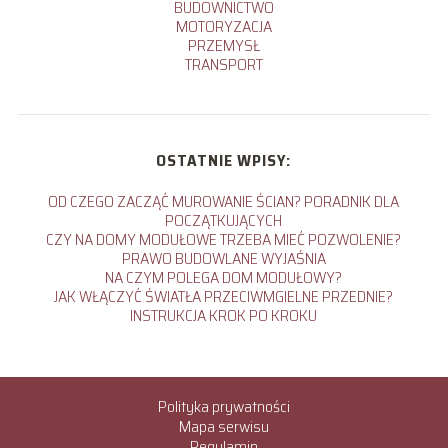
BUDOWNICTWO
MOTORYZACJA
PRZEMYSŁ
TRANSPORT
OSTATNIE WPISY:
OD CZEGO ZACZĄĆ MUROWANIE ŚCIAN? PORADNIK DLA
POCZĄTKUJĄCYCH
CZY NA DOMY MODUŁOWE TRZEBA MIEĆ POZWOLENIE?
PRAWO BUDOWLANE WYJAŚNIA
NA CZYM POLEGA DOM MODUŁOWY?
JAK WŁĄCZYĆ ŚWIATŁA PRZECIWMGIELNE PRZEDNIE?
INSTRUKCJA KROK PO KROKU
Polityka prywatności
Mapa serwisu
Regulamin