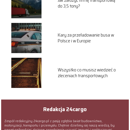
Jak założyć firmę transportową
do 3,5 tony?
Kary za przeładowanie busa w
Polsce i w Europie
Wszystko co musisz wiedzieć o
zleceniach transportowych
Redakcja 24cargo
Zespół redakcyjny 24cargo.pl z pasją zgłębia świat budownictwa,
motoryzacji, transportu i przemysłu. Chętnie dzielimy się naszą wiedzą, by
nawet najbardziej złożone zagadnienia uczynić jasnymi i praktycznymi