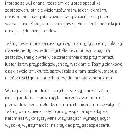
którego są wykonane, rodzajem kleju oraz specyfiką
zastosowań. Istnieje wiele typów taśm, takich jak taśmy
dwustronne, taśmy piankowe, taśmy izolacyjne czy taśmy
wzmacniane. Każdy z tych rodzajów spełnia określone funkcje i
nadaje się do różnych celów.
Taśmy dwustronne są idealnym wyborem, gdy chcemy połączyć
dwa elementy bez widocznych śladów montażu. Znajdują
zastosowanie głównie w dekoratorstwie oraz przy montażu
luster, listew przypodłogowych czy w reklamie. Taśmy piankowe,
dzięki swojej strukturze, sprawdzają się tam, gdzie występują
nierówności i gdzie potrzebna jest dodatkowa amortyzacja.
W przypadku prac elektrycznych niezastąpione są taśmy
izolacyjne, które zapewniają bezpieczeństwo i ochronę
przewodów przed uszkodzeniami mechanicznymi oraz wilgocią.
Taśmy wzmacniane, często pokryte specjalną siatką, są
natomiast wykorzystywane w sytuacjach wymagających
wysokiej wytrzymałości, na przykład przy zabezpieczaniu