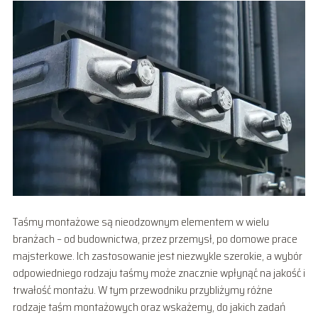
Taśmy montażowe są nieodzownym elementem w wielu
branżach – od budownictwa, przez przemysł, po domowe prace
majsterkowe. Ich zastosowanie jest niezwykle szerokie, a wybór
odpowiedniego rodzaju taśmy może znacznie wpłynąć na jakość i
trwałość montażu. W tym przewodniku przybliżymy różne
rodzaje taśm montażowych oraz wskażemy, do jakich zadań