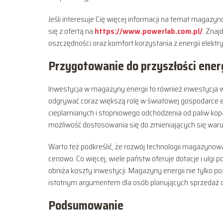
Jeśli interesuje Cię więcej informacji na temat magaz
się z ofertą na
https://www.powerlab.com.pl/
. Znaj
oszczędności oraz komfort korzystania z energii elekt
Przygotowanie do przyszłości ener
Inwestycja w magazyny energii to również inwestycja w
odgrywać coraz większą rolę w światowej gospodarce e
cieplarnianych i stopniowego odchodzenia od paliw kop
możliwość dostosowania się do zmieniających się waru
Warto też podkreślić, że rozwój technologii magazynowa
cenowo. Co więcej, wiele państw oferuje dotacje i ulgi
obniża koszty inwestycji. Magazyny energii nie tylko p
istotnym argumentem dla osób planujących sprzedaż 
Podsumowanie