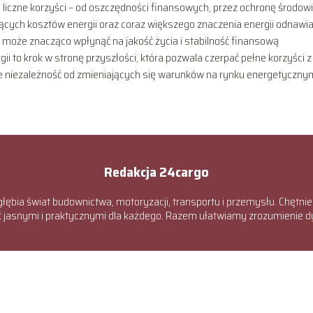
 liczne korzyści – od oszczędności finansowych, przez ochronę środowi
ących kosztów energii oraz coraz większego znaczenia energii odnawia
może znacząco wpłynąć na jakość życia i stabilność finansową
to krok w stronę przyszłości, która pozwala czerpać pełne korzyści z
bie niezależność od zmieniających się warunków na rynku energetyczny
Redakcja 24cargo
głębia świat budownictwa, motoryzacji, transportu i przemysłu. Chętnie
ić jasnymi i praktycznymi dla każdego. Razem ułatwiamy zrozumienie 