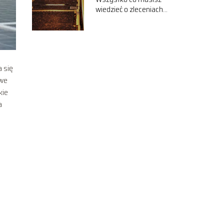
wiedzieć o zleceniach
transportowych
 się
owe
kie
a