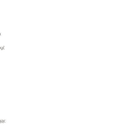
n
być
jąc