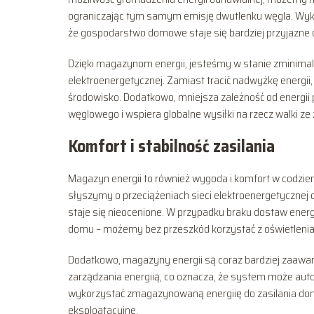
ograniczając tym samym emisję dwutlenku węgla. Wyko
że gospodarstwo domowe staje się bardziej przyjazne 
Dzięki magazynom energii, jesteśmy w stanie zminimaliz
elektroenergetycznej. Zamiast tracić nadwyżkę energi
środowisko. Dodatkowo, mniejsza zależność od energii 
węglowego i wspiera globalne wysiłki na rzecz walki ze
Komfort i stabilność zasilania
Magazyn energii to również wygoda i komfort w codzien
słyszymy o przeciążeniach sieci elektroenergetycznej 
staje się nieocenione. W przypadku braku dostaw ener
domu – możemy bez przeszkód korzystać z oświetlenia,
Dodatkowo, magazyny energii są coraz bardziej zaawans
zarządzania energiią, co oznacza, że system może aut
wykorzystać zmagazynowaną energiię do zasilania domu.
eksploatacyjne.