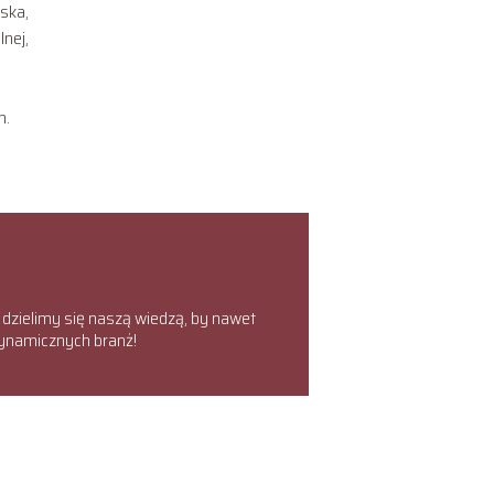
ska,
lnej,
m.
 dzielimy się naszą wiedzą, by nawet
dynamicznych branż!