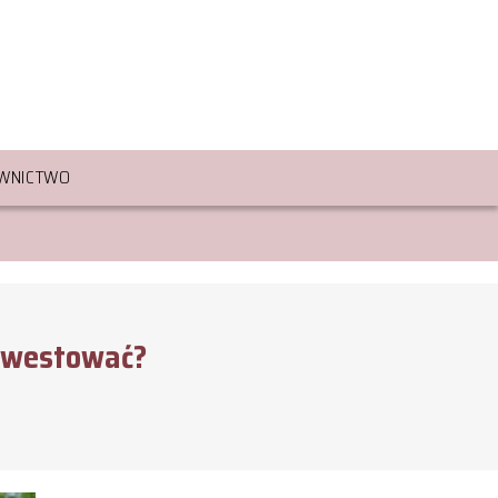
WNICTWO
inwestować?