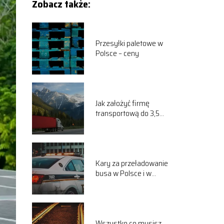
Zobacz także:
Przesyłki paletowe w
Polsce – ceny
Jak założyć firmę
transportową do 3,5
tony?
Kary za przeładowanie
busa w Polsce i w
Europie
Wszystko co musisz