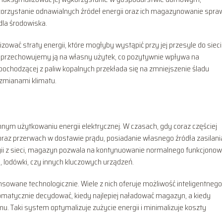
rzystanie odnawialnych źródeł energii oraz ich magazynowanie spraw
dla środowiska.
ować straty energii, które mogłyby wystąpić przy jej przesyle do sieci
i, przechowujemy ją na własny użytek, co pozytywnie wpływa na
pochodzącej z paliw kopalnych przekłada się na zmniejszenie śladu
 zmianami klimatu.
nym użytkowaniu energii elektrycznej. W czasach, gdy coraz częściej
oraz przerwach w dostawie prądu, posiadanie własnego źródła zasilani
gii z sieci, magazyn pozwala na kontynuowanie normalnego funkcjono
 lodówki, czy innych kluczowych urządzeń.
owane technologicznie. Wiele z nich oferuje możliwość inteligentnego
omatycznie decydować, kiedy najlepiej naładować magazyn, a kiedy
 Taki system optymalizuje zużycie energii i minimalizuje koszty