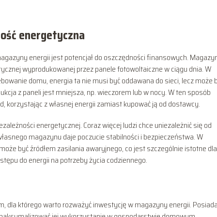
ność energetyczna
gazyny energii jest potencjał do oszczędności finansowych. Magazy
rycznej wyprodukowanej przez panele fotowoltaiczne w ciągu dnia. W
rzebowanie domu, energia ta nie musi być oddawana do sieci, lecz może 
ja z paneli jest mniejsza, np. wieczorem lub w nocy. W ten sposób
 korzystając z własnej energii zamiast kupować ją od dostawcy.
zależności energetycznej. Coraz więcej ludzi chce uniezależnić się od
 własnego magazynu daje poczucie stabilności i bezpieczeństwa. W
może być źródłem zasilania awaryjnego, co jest szczególnie istotne dla
ostępu do energii na potrzeby życia codziennego.
 dla którego warto rozważyć inwestycję w magazyny energii. Posiada
 maksymalizować jej wykorzystanie w gospodarstwie domowym,