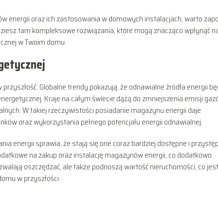
ynów energii oraz ich zastosowania w domowych instalacjach, warto zap
dziesz tam kompleksowe rozwiązania, które mogą znacząco wpłynąć n
rycznej w Twoim domu.
getycznej
 przyszłość. Globalne trendy pokazują, że odnawialne źródła energii b
nergetycznej. Kraje na całym świecie dążą do zmniejszenia emisji ga
alnych. W takiej rzeczywistości posiadanie magazynu energii daje
nków oraz wykorzystania pełnego potencjału energii odnawialnej.
nia energii sprawia, że stają się one coraz bardziej dostępne i przystę
 podatkowe na zakup oraz instalację magazynów energii, co dodatkowo
ozwalają oszczędzać, ale także podnoszą wartość nieruchomości, co jes
domu w przyszłości.