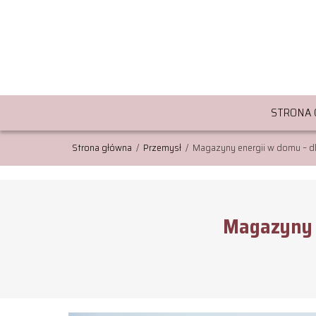
STRONA
Strona główna
/
Przemysł
/
Magazyny energii w domu – d
Magazyny e