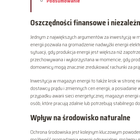
Podsumowanie
Oszczędności finansowe i niezależ
Jednym z największych argumentów za inwestycją w ma
energii pozwala na gromadzenie nadwyżki energii elekt
sytuacji, gdy produkcja energii jest większa niż zapot
przechowywana i wykorzystana w momencie, gdy produkc
domownicy mogą znacznie zredukować rachunki za prąd,
Inwestycja w magazyn energii to także krok w stronę nie
dostawcy prądu i zmiennych cen energii, a posiadanie
przypadku awarii sieci energetycznej, magazyn energii 
osób, które pracują zdalnie lub potrzebują stabilnego d
Wpływ na środowisko naturalne
Ochrona środowiska jest kolejnym kluczowym powodem,
możliwość gromadzenia energii odnawialnej, możemy