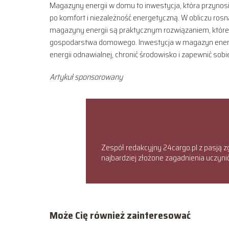
Magazyny energii w domu to inwestycja, która przynosi
po komfort i niezależność energetyczną. W obliczu rosn
magazyny energii są praktycznym rozwiązaniem, które 
gospodarstwa domowego. Inwestycja w magazyn energii 
energii odnawialnej, chronić środowisko i zapewnić so
Artykuł sponsorowany
Zespół redakcyjny 24cargo.pl z pasją z
najbardziej złożone zagadnienia uczyn
Może Cię również zainteresować