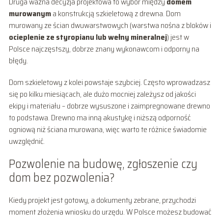
Druga ważna decyzja projektowa to wybór między
domem
murowanym
a konstrukcją szkieletową z drewna. Dom
murowany ze ścian dwuwarstwowych (warstwa nośna z bloków i
ocieplenie ze styropianu lub wełny mineralnej
) jest w
Polsce najczęstszy, dobrze znany wykonawcom i odporny na
błędy.
Dom szkieletowy z kolei powstaje szybciej. Często wprowadzasz
się po kilku miesiącach, ale dużo mocniej zależysz od jakości
ekipy i materiału – dobrze wysuszone i zaimpregnowane drewno
to podstawa. Drewno ma inną akustykę i niższą odporność
ogniową niż ściana murowana, więc warto te różnice świadomie
uwzględnić.
Pozwolenie na budowę, zgłoszenie czy
dom bez pozwolenia?
Kiedy projekt jest gotowy, a dokumenty zebrane, przychodzi
moment złożenia wniosku do urzędu. W Polsce możesz budować