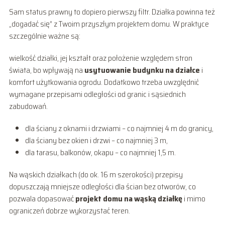
Sam status prawny to dopiero pierwszy filtr. Działka powinna też
„dogadać się” z Twoim przyszłym projektem domu. W praktyce
szczególnie ważne są:
wielkość działki, jej kształt oraz położenie względem stron
świata, bo wpływają na
usytuowanie budynku na działce
i
komfort użytkowania ogrodu. Dodatkowo trzeba uwzględnić
wymagane przepisami odległości od granic i sąsiednich
zabudowań.
dla ściany z oknami i drzwiami – co najmniej 4 m do granicy,
dla ściany bez okien i drzwi – co najmniej 3 m,
dla tarasu, balkonów, okapu – co najmniej 1,5 m.
Na wąskich działkach (do ok. 16 m szerokości) przepisy
dopuszczają mniejsze odległości dla ścian bez otworów, co
pozwala dopasować
projekt domu na wąską działkę
i mimo
ograniczeń dobrze wykorzystać teren.