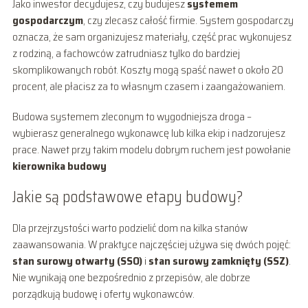
Jako inwestor decydujesz, czy budujesz
systemem
gospodarczym
, czy zlecasz całość firmie. System gospodarczy
oznacza, że sam organizujesz materiały, część prac wykonujesz
z rodziną, a fachowców zatrudniasz tylko do bardziej
skomplikowanych robót. Koszty mogą spaść nawet o około 20
procent, ale płacisz za to własnym czasem i zaangażowaniem.
Budowa systemem zleconym to wygodniejsza droga –
wybierasz generalnego wykonawcę lub kilka ekip i nadzorujesz
prace. Nawet przy takim modelu dobrym ruchem jest powołanie
kierownika budowy
Jakie są podstawowe etapy budowy?
Dla przejrzystości warto podzielić dom na kilka stanów
zaawansowania. W praktyce najczęściej używa się dwóch pojęć:
stan surowy otwarty (SSO)
i
stan surowy zamknięty (SSZ)
.
Nie wynikają one bezpośrednio z przepisów, ale dobrze
porządkują budowę i oferty wykonawców.