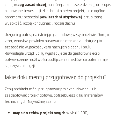
kopię
mapy zasadniczej
, na której zaznaczasz działkę, oraz opis
planowanej inwestycji. Nie chodzi o pełen projekt, ale o ogólne
parametry: przedział
powierzchni użytkowej
, przybliżoną
wysokość, liczbę kondygnacji, rodzaj dachu.
Urzędnicy patrzą na istniejącą zabudowę w sąsiedztwie. Dom, o
który wnosisz, powinien pasować do otoczenia – dotyczy to
szczególnie wysokości, kąta nachylenia dachu i bryły.
Równolegle urząd lub Ty występujecie do gestorów sieci o
potwierdzenie możliwości podłączenia mediów, co potem staje
się częścią decyzji.
Jakie dokumenty przygotować do projektu?
Żeby architekt mógł przygotować projekt budowlany lub
zaadaptować projekt gotowy, potrzebujesz kilku materiałów
technicznych. Najważniejsze to:
mapa do celów projektowych
w skali 1:500,