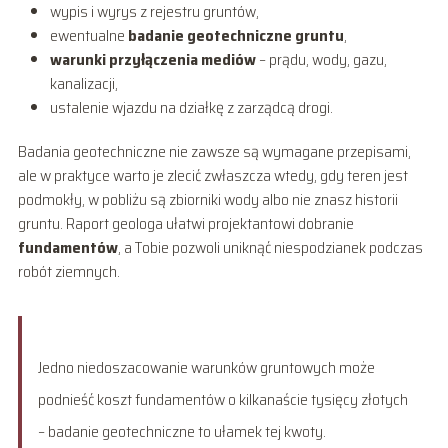
wypis i wyrys z rejestru gruntów,
ewentualne
badanie geotechniczne gruntu
,
warunki przyłączenia mediów
– prądu, wody, gazu,
kanalizacji,
ustalenie wjazdu na działkę z zarządcą drogi.
Badania geotechniczne nie zawsze są wymagane przepisami,
ale w praktyce warto je zlecić zwłaszcza wtedy, gdy teren jest
podmokły, w pobliżu są zbiorniki wody albo nie znasz historii
gruntu. Raport geologa ułatwi projektantowi dobranie
fundamentów
, a Tobie pozwoli uniknąć niespodzianek podczas
robót ziemnych.
Jedno niedoszacowanie warunków gruntowych może
podnieść koszt fundamentów o kilkanaście tysięcy złotych
– badanie geotechniczne to ułamek tej kwoty.