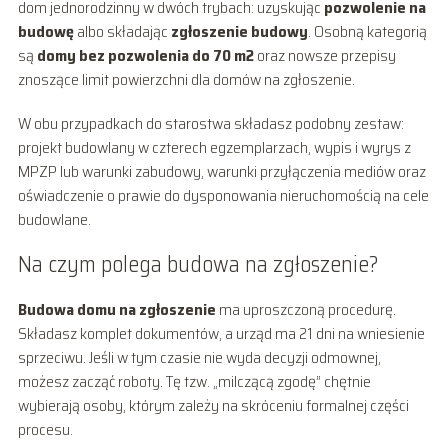
dom jednorodzinny w dwóch trybach: uzyskując
pozwolenie na
budowę
albo składając
zgłoszenie budowy
. Osobną kategorią
są
domy bez pozwolenia do 70 m2
oraz nowsze przepisy
znoszące limit powierzchni dla domów na zgłoszenie.
W obu przypadkach do starostwa składasz podobny zestaw:
projekt budowlany w czterech egzemplarzach, wypis i wyrys z
MPZP lub warunki zabudowy, warunki przyłączenia mediów oraz
oświadczenie o prawie do dysponowania nieruchomością na cele
budowlane.
Na czym polega budowa na zgłoszenie?
Budowa domu na zgłoszenie
ma uproszczoną procedurę.
Składasz komplet dokumentów, a urząd ma 21 dni na wniesienie
sprzeciwu. Jeśli w tym czasie nie wyda decyzji odmownej,
możesz zacząć roboty. Tę tzw. „milczącą zgodę” chętnie
wybierają osoby, którym zależy na skróceniu formalnej części
procesu.