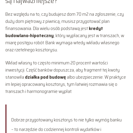
są najważniejsze?
Bez względu na to, czy budujesz dom 70 m2 na zgłoszenie, czy
duży dom piętrowy z piwnicą, musisz przygotować plan
finansowania. Dla wielu osób podstawą jest
kredyt
budowlano‑hipoteczny
, który wypłacany jest w transzach, w
miarę postępu robót. Bank wymaga wtedy wkładu własnego
oraz rzetelnego kosztorysu.
Wkład własny to często minimum 20 procent wartości
inwestycji. Część banków dopuszcza, aby fragment tej kwoty
stanowiła
działka pod budowę
albo ubezpieczenie. W praktyce
im lepiej opracowany kosztorys, tym łatwiej rozmawia się o
transzach i harmonogramie wypłat.
Dobrze przygotowany kosztorys to nie tylko wymóg banku
– to narzędzie do codziennej kontroli wydatków i