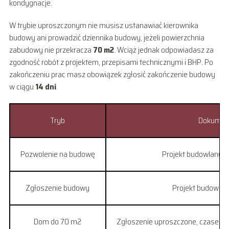
kondygnacje.
W trybie uproszczonym nie musisz ustanawiać kierownika
budowy ani prowadzić dziennika budowy, jeżeli powierzchnia
zabudowy nie przekracza
70 m2
. Wciąż jednak odpowiadasz za
zgodność robót z projektem, przepisami technicznymi i BHP. Po
zakończeniu prac masz obowiązek zgłosić zakończenie budowy
w ciągu
14 dni
.
Tryb
Dokumen
Pozwolenie na budowę
Projekt budowlany + 
Zgłoszenie budowy
Projekt budowlany
Dom do 70 m2
Zgłoszenie uproszczone, czasem s