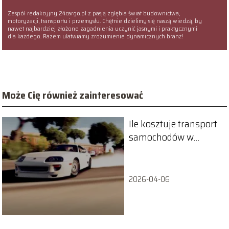
Zespół redakcyjny 24cargo.pl z pasją zgłębia świat budownictwa,
motoryzacji, transportu i przemysłu. Chętnie dzielimy się naszą wiedzą, by
nawet najbardziej złożone zagadnienia uczynić jasnymi i praktycznymi
dla każdego. Razem ułatwiamy zrozumienie dynamicznych branż!
Może Cię również zainteresować
Ile kosztuje transport
samochodów w
Polsce?
2026-04-06