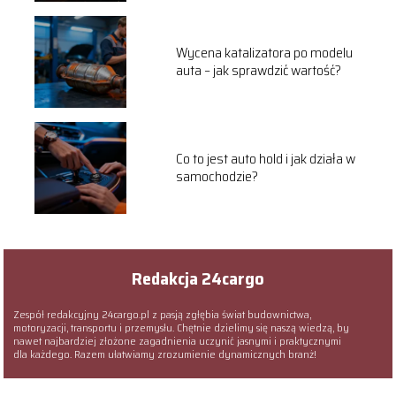
Wycena katalizatora po modelu
auta – jak sprawdzić wartość?
Co to jest auto hold i jak działa w
samochodzie?
Redakcja 24cargo
Zespół redakcyjny 24cargo.pl z pasją zgłębia świat budownictwa,
motoryzacji, transportu i przemysłu. Chętnie dzielimy się naszą wiedzą, by
nawet najbardziej złożone zagadnienia uczynić jasnymi i praktycznymi
dla każdego. Razem ułatwiamy zrozumienie dynamicznych branż!