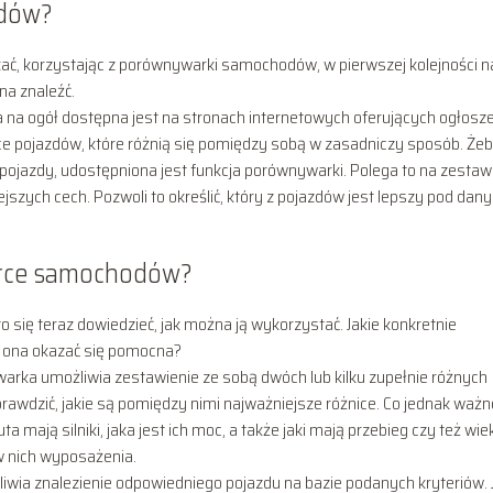
odów?
skać, korzystając z porównywarki samochodów, w pierwszej kolejności n
na znaleźć.
na ogół dostępna jest na stronach internetowych oferujących ogłosz
ce pojazdów, które różnią się pomiędzy sobą w zasadniczy sposób. Że
ojazdy, udostępniona jest funkcja porównywarki. Polega to na zestaw
ejszych cech. Pozwoli to określić, który z pojazdów jest lepszy pod dan
rce samochodów?
się teraz dowiedzieć, jak można ją wykorzystać. Jakie konkretnie
 ona okazać się pomocna?
arka umożliwia zestawienie ze sobą dwóch lub kilku zupełnie różnych
wdzić, jakie są pomiędzy nimi najważniejsze różnice. Co jednak ważn
ta mają silniki, jaka jest ich moc, a także jaki mają przebieg czy też wiek
w nich wyposażenia.
wia znalezienie odpowiedniego pojazdu na bazie podanych kryteriów. J