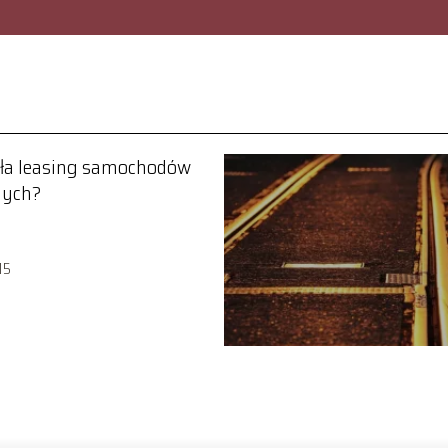
ała leasing samochodów
ych?
15