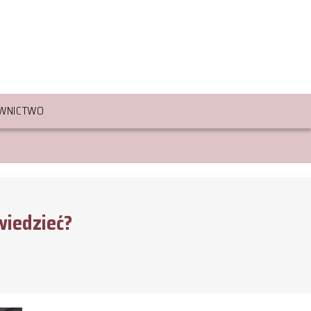
WNICTWO
iedzieć?