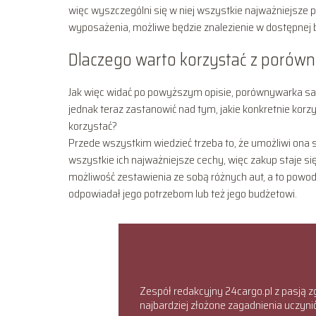
więc wyszczególni się w niej wszystkie najważniejsze 
wyposażenia, możliwe będzie znalezienie w dostępnej 
Dlaczego warto korzystać z poró
Jak więc widać po powyższym opisie, porównywarka sa
jednak teraz zastanowić nad tym, jakie konkretnie korz
korzystać?
Przede wszystkim wiedzieć trzeba to, że umożliwi ona
wszystkie ich najważniejsze cechy, więc zakup staje się
możliwość zestawienia ze sobą różnych aut, a to powod
odpowiadał jego potrzebom lub też jego budżetowi.
Zespół redakcyjny 24cargo.pl z pasją z
najbardziej złożone zagadnienia uczyn