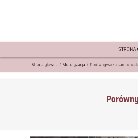
STRONA
Strona główna
/
Motoryzacja
/
Porównywarka samochodów 
Porówny