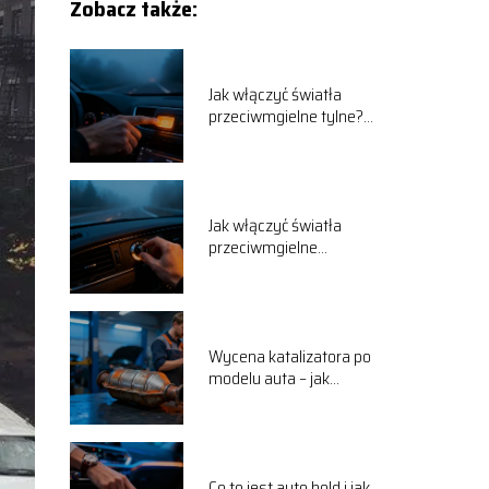
Zobacz także:
Jak włączyć światła
przeciwmgielne tylne?
Poradnik krok po kroku
Jak włączyć światła
przeciwmgielne
przednie? Instrukcja krok
po kroku
Wycena katalizatora po
modelu auta – jak
sprawdzić wartość?
Co to jest auto hold i jak