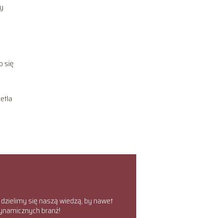
ty
o się
etla
 dzielimy się naszą wiedzą, by nawet
dynamicznych branż!