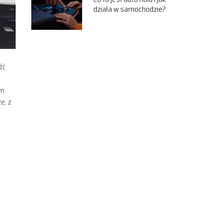
działa w samochodzie?
źć
ym
e, z