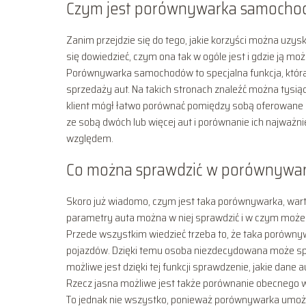
Czym jest porównywarka samoch
Zanim przejdzie się do tego, jakie korzyści można uzy
się dowiedzieć, czym ona tak w ogóle jest i gdzie ją moż
Porównywarka samochodów to specjalna funkcja, która 
sprzedaży aut. Na takich stronach znaleźć można tysią
klient mógł łatwo porównać pomiędzy sobą oferowane p
ze sobą dwóch lub więcej aut i porównanie ich najważni
względem.
Co można sprawdzić w porównywa
Skoro już wiadomo, czym jest taka porównywarka, warto 
parametry auta można w niej sprawdzić i w czym może
Przede wszystkim wiedzieć trzeba to, że taka porównyw
pojazdów. Dzięki temu osoba niezdecydowana może spra
możliwe jest dzięki tej funkcji sprawdzenie, jakie dane au
Rzecz jasna możliwe jest także porównanie obecnego 
To jednak nie wszystko, ponieważ porównywarka umożli