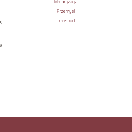
Motoryzacja
Przemysł
Transport
mę
ia