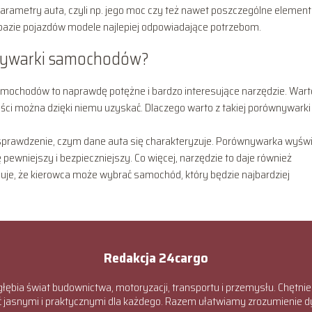
parametry auta, czyli np. jego moc czy też nawet poszczególne elemen
bazie pojazdów modele najlepiej odpowiadające potrzebom.
wnywarki samochodów?
mochodów to naprawdę potężne i bardzo interesujące narzędzie. Wart
yści można dzięki niemu uzyskać. Dlaczego warto z takiej porównywarki
 sprawdzenie, czym dane auta się charakteryzuje. Porównywarka wyświ
 pewniejszy i bezpieczniejszy. Co więcej, narzędzie to daje również
uje, że kierowca może wybrać samochód, który będzie najbardziej
Redakcja 24cargo
głębia świat budownictwa, motoryzacji, transportu i przemysłu. Chętnie
ić jasnymi i praktycznymi dla każdego. Razem ułatwiamy zrozumienie 