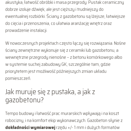
akustyka, łatwość obróbki i masa przegrody. Pustak ceramiczny
dobrze izoluje dźwięk, ale jest cięższy i trudniejszy do
ewentualnej rozbiórki. Ściany z gazobetonu są lżejsze, łatwiejsze
do cięcia i przenoszenia, co ułatwia aranżację wnętrz oraz
prowadzenie instalacji.
W nowoczesnych projektach często łączy się rozwiązania. Nośne
ściany zewnętrzne wykonuje się z ceramiki lub gazobetonu, a
wewnętrzne przegrody nienośne – z betonu komórkowego albo
w systemie suchej zabudowy GK, szczególnie tam, gdzie
priorytetem jest możliwość późniejszych zmian układu
pomieszczeń.
Jak muruje się z pustaka, a jak z
gazobetonu?
Tempo budowy i łatwość prac murarskich wpływają i na koszt
robocizny, i na komfort ekip wykonawczych. Gazobeton słynie z
dokładności wymiarowej
rzędu +/- 1 mm i dużych formatów