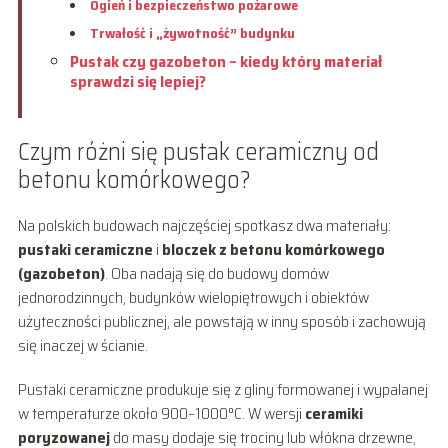
Ogień i bezpieczeństwo pożarowe
Trwałość i „żywotność” budynku
Pustak czy gazobeton – kiedy który materiał
sprawdzi się lepiej?
Czym różni się pustak ceramiczny od
betonu komórkowego?
Na polskich budowach najczęściej spotkasz dwa materiały:
pustaki ceramiczne
i
bloczek z betonu komórkowego
(gazobeton)
. Oba nadają się do budowy domów
jednorodzinnych, budynków wielopiętrowych i obiektów
użyteczności publicznej, ale powstają w inny sposób i zachowują
się inaczej w ścianie.
Pustaki ceramiczne produkuje się z gliny formowanej i wypalanej
w temperaturze około 900–1000°C. W wersji
ceramiki
poryzowanej
do masy dodaje się trociny lub włókna drzewne,