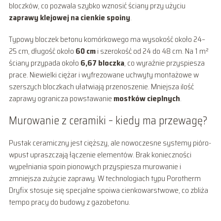
bloczków, co pozwala szybko wznosić ściany przy użyciu
zaprawy klejowej na cienkie spoiny
.
Typowy bloczek betonu komórkowego ma wysokość około 24–
25 cm, długość około
60 cm
i szerokość od 24 do 48 cm. Na 1 m²
ściany przypada około
6,67 bloczka
, co wyraźnie przyspiesza
prace. Niewielki ciężar i wyfrezowane uchwyty montażowe w
szerszych bloczkach ułatwiają przenoszenie. Mniejsza ilość
zaprawy ogranicza powstawanie
mostków cieplnych
.
Murowanie z ceramiki – kiedy ma przewagę?
Pustak ceramiczny jest cięższy, ale nowoczesne systemy pióro-
wpust upraszczają łączenie elementów. Brak konieczności
wypełniania spoin pionowych przyspiesza murowanie i
zmniejsza zużycie zaprawy. W technologiach typu Porotherm
Dryfix stosuje się specjalne spoiwa cienkowarstwowe, co zbliża
tempo pracy do budowy z gazobetonu.