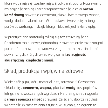
które wypalają się i zostawiają w środku mikropory. Poprawia to
izolacyjność cieplną i paroprzepuszczalność. Z kolei
beton
komórkowy
powstaje z cementu, piasku kwarcowego, wapna,
wody i dodatku aluminium. W autoklawie tworzą się miliony
porów powietrznych, dzięki którym bloczek jest lekki i ciepły.
W praktyce oba materiały różnią się też strukturą ściany.
Gazobeton ma budowę jednorodną, z równomiernie rozłożonymi
porami. Ceramika jest otworowa, z systemem szczelin i komór
powietrznych, których układ wpływa na
izolacyjność
akustyczną
i
ciepłochronność
.
Skład, produkcja i wpływ na zdrowie
Wiele osób pyta, który materiał jest „zdrowszy”. Gazobeton
składa się z
cementu, wapna, piasku i wody
, bez popiołów
lotnych w nowoczesnych wyrobach. Naturalny skład i wysoka
paroprzepuszczalność
sprawiają, że ściany dobrze regulują
wilgotność. W razie zalania szybciej wysychają, co ogranicza