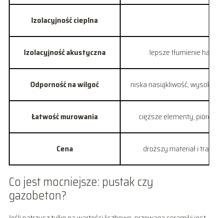
Izolacyjność cieplna
Izolacyjność akustyczna
lepsze tłumienie hała
Odporność na wilgoć
niska nasiąkliwość, wysoka 
Łatwość murowania
cięższe elementy, pióro-
Cena
droższy materiał i trans
Co jest mocniejsze: pustak czy
gazobeton?
Jeśli patrzysz tylko na wartości liczbowe, przewaga ceramiki jest