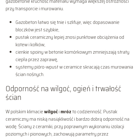
gazobetonie kruchość materiału wymaga większej ostrożności
przy transporcie i murowaniu.
Gazobeton łatwo się tnie i szlifuje, więc dopasowanie
bloczków jest szybkie,
pustak ceramiczny lepiej znosi punktowe obciążenia od
kotew i kołków,
cienkie spoiny w betonie komórkowym zmniejszają straty
ciepła przez zaprawę,
systemy pióro-wpust w ceramice skracają czas murowania
ścian nośnych.
Odporność na wilgoć, ogień i trwałość
ścian
W polskim klimacie
wilgoć
i
mróz
to codzienność. Pustak
ceramiczny ma niską nasiąkliwość i bardzo dobrą odporność na
wodę. Ściany z ceramiki, przy poprawnym wykonaniu izolacji
poziomych i pionowych, zachowują parametry przez