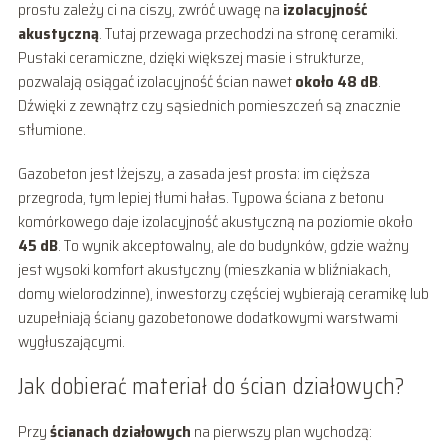
prostu zależy ci na ciszy, zwróć uwagę na
izolacyjność
akustyczną
. Tutaj przewaga przechodzi na stronę ceramiki.
Pustaki ceramiczne, dzięki większej masie i strukturze,
pozwalają osiągać izolacyjność ścian nawet
około 48 dB
.
Dźwięki z zewnątrz czy sąsiednich pomieszczeń są znacznie
stłumione.
Gazobeton jest lżejszy, a zasada jest prosta: im cięższa
przegroda, tym lepiej tłumi hałas. Typowa ściana z betonu
komórkowego daje izolacyjność akustyczną na poziomie około
45 dB
. To wynik akceptowalny, ale do budynków, gdzie ważny
jest wysoki komfort akustyczny (mieszkania w bliźniakach,
domy wielorodzinne), inwestorzy częściej wybierają ceramikę lub
uzupełniają ściany gazobetonowe dodatkowymi warstwami
wygłuszającymi.
Jak dobierać materiał do ścian działowych?
Przy
ścianach działowych
na pierwszy plan wychodzą: