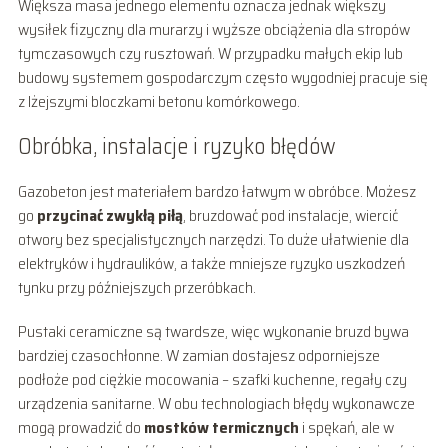
Większa masa jednego elementu oznacza jednak większy
wysiłek fizyczny dla murarzy i wyższe obciążenia dla stropów
tymczasowych czy rusztowań. W przypadku małych ekip lub
budowy systemem gospodarczym często wygodniej pracuje się
z lżejszymi bloczkami betonu komórkowego.
Obróbka, instalacje i ryzyko błędów
Gazobeton jest materiałem bardzo łatwym w obróbce. Możesz
go
przycinać zwykłą piłą
, bruzdować pod instalacje, wiercić
otwory bez specjalistycznych narzędzi. To duże ułatwienie dla
elektryków i hydraulików, a także mniejsze ryzyko uszkodzeń
tynku przy późniejszych przeróbkach.
Pustaki ceramiczne są twardsze, więc wykonanie bruzd bywa
bardziej czasochłonne. W zamian dostajesz odporniejsze
podłoże pod ciężkie mocowania – szafki kuchenne, regały czy
urządzenia sanitarne. W obu technologiach błędy wykonawcze
mogą prowadzić do
mostków termicznych
i spękań, ale w