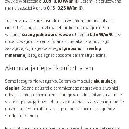
zwykle w przedziale
0,09–0,18 W/(m·K)
. Ceramika poryzowana
ma najczęściej λ około
0,15–0,25 W/(m·K)
.
To przekłada się bezpośrednio na współczynnik przenikania
ciepła U ściany. Z bloczków betonu komórkowego można
wykonać
ściany jednowarstwowe
o U rzędu
0,16 W/m²K
, bez
dodatkowego ocieplenia. Ściana z pustaka ceramicznego
zazwyczaj wymaga warstwy
styropianu
lub
wełny
mineralnej
, żeby osiągnąć podobne parametry cieplne.
Akumulacja ciepła i komfort latem
Same liczby to nie wszystko. Ceramika ma dużą
akumulację
cieplną
. Ściana z pustaka ceramicznego nagrzewa się wolniej i
oddaje ciepło z opóźnieniem, dlatego w upalne dni wnętrza mniej
się przegrzewają. Gazobeton, jako materiał lekki, szybciej reaguje
na zmiany temperatury, ale jego dobra izolacyjność ogranicza
straty ciepła zimą.
Przy dobrze dobranym ociepleniu i prawidłowym projekcie obie