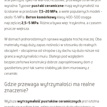
wyraźna. Typowe
pustaki ceramiczne
mają wytrzymałość na
ściskanie w przedziale
7,5–20 MPa
, a wiele popularnych modeli –
około 15 MPa.
Beton komórkowy
klasy 400–500 osiąga
najczęściej
2,5–5 MPa
. Różnica bywa więc trzykrotna, a czasem
jeszcze większa.
W domach jednorodzinnych sprawa wygląda trochę inaczej. Oba
materiały mają duży zapas nośności w stosunku do realnych
obciążeń – obciążenia od stropów czy dachu są dużo niższe niż
granica wytrzymałości muru. Dlatego pod względem
bezpieczeństwa konstrukcji dobrze zaprojektowany dom z
gazobetonu jest tak samo stabilny jak dom murowany z
ceramiki.
Gdzie przewaga wytrzymałości ma realne
znaczenie?
Wyższa
wytrzymałość pustaków ceramicznych
jest istotna
przede wszystkim tam, gdzie występują duże obciążenia: w