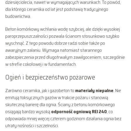
dziesięciolecia, nawet w wymagających warunkach. To powód,
dla którego ceramika od lat jest podstawą tradycyjnego
budownictwa.
Beton komórkowy wchłania wodę szybciej, ale dzięki wysokiej
paroprzepuszczalności pozwala ścianom stosunkowo szybko
wyschnąć. Z tego powodu dobrze radzi sobie także po
awaryjnym zalaniu. Wymaga natomiast starannego
zabezpieczenia przed długotrwałym zawilgoceniem, szczególnie
w strefie cokołowej i w fundamentach.
Ogień i bezpieczeństwo pożarowe
Zarówno ceramika, jak i gazobeton to
materiały niepalne
. Nie
emitują toksycznych gazów w trakcie pożaru i stanowią
skuteczną barierę dla ognia. Ściany z betonu komórkowego
osiągają bardzo wysoką
odporność ogniową REI 240
, co
odpowiada mniej więcej czterem godzinom działania ognia bez
utraty nośności i szczelności.