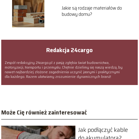
Jakie są rodzaje materiałów do
budowy domu?
Redakcja 24cargo
Zespół redakcyjny 24cargo.pl z pasją zgłębia świat budownictwa,
motoryzacji, transportu i przemysłu. Chętnie dzielimy się naszą wiedzą, by
nawet najbardziej złożone zagadnienia uczynić jasnymi i praktycznymi
dla każdego. Razem ułatwiamy zrozumienie dynamicznych branż!
Może Cię również zainteresować
Jak podłączyć kable
do akumulatora?